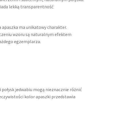
osiada lekką transparentność
a apaszka ma unikatowy charakter.
zczeniu wzoru są naturalnym efektem
każdego egzemplarza.
i połysk jedwabiu mogą nieznacznie różnić
zeczywistości kolor apaszki przedstawia