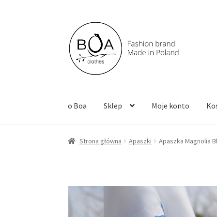
Przejdź
Przejdź
do
do
nawigacji
treści
o Boa
Sklep
Moje konto
Ko
Strona główna
Apaszki
Apaszka Magnolia Bl