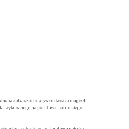
dobiona autorskim motywem kwiatu magnolii.
pla, wykonanego na podstawie autorskiego
owierzchni i subtelnym, naturalnym połysku.