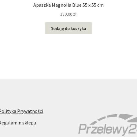
Apaszka Magnolia Blue 55 x 55 cm
189,00
zł
Ten
Dodaję do koszyka
produkt
ma
wiele
wariantów.
Opcje
można
wybrać
na
stronie
produktu
Polityka Prywatności
Regulamin sklepu