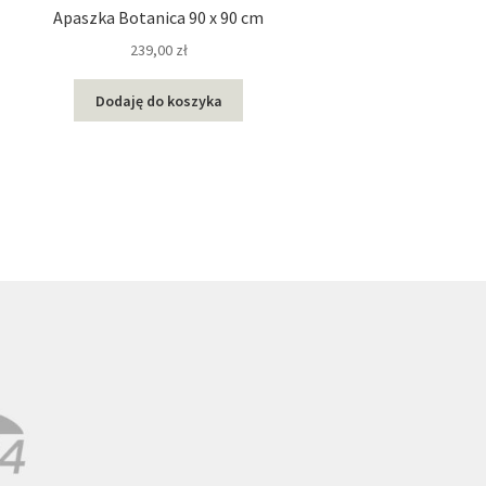
Apaszka Botanica 90 x 90 cm
239,00
zł
Ten
Dodaję do koszyka
produkt
ma
wiele
wariantów.
Opcje
można
wybrać
na
stronie
produktu