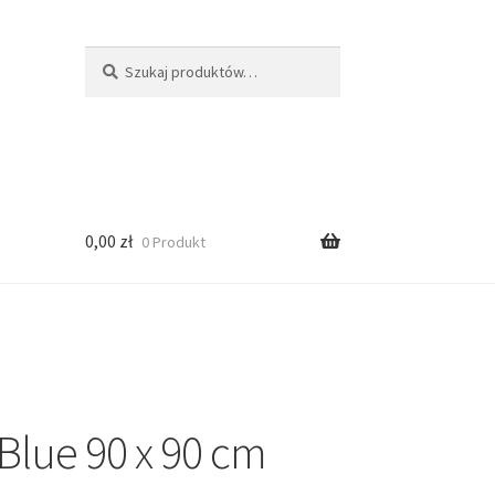
Szukaj:
Szukaj
0,00
zł
0 Produkt
Blue 90 x 90 cm