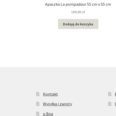
Apaszka La pompadour 55 cm x 55 cm
189,00
zł
Ten
Dodaję do koszyka
produkt
ma
wiele
wariantów.
Opcje
można
wybrać
na
stronie
produktu
Kontakt
Wysyłka i zwroty
o Boa