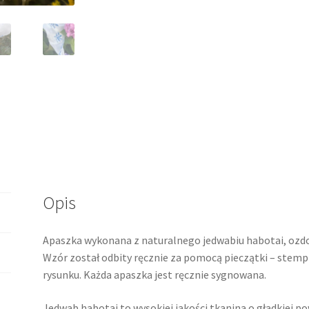
k
s
p
k
t
M
e
s
s
e
n
g
e
r
Opis
Apaszka wykonana z naturalnego jedwabiu habotai, oz
Wzór został odbity ręcznie za pomocą pieczątki – stem
rysunku. Każda apaszka jest ręcznie sygnowana.
Jedwab habotai to wysokiej jakości tkanina o gładkiej p